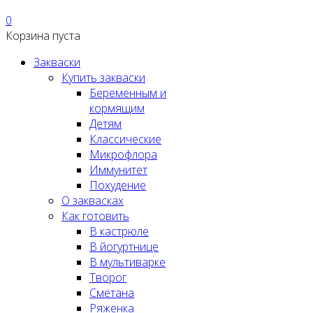
0
Корзина пуста
Закваски
Купить закваски
Беременным и
кормящим
Детям
Классические
Микрофлора
Иммунитет
Похудение
О заквасках
Как готовить
В кастрюле
В йогуртнице
В мультиварке
Творог
Сметана
Ряженка