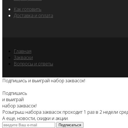
Как готовить
Доставка и оплата
Главная
Закваски
Вопросы и ответы
Подпишись и выиграй набор заквасок!
Подпишись
и выиграй
набор заквасок!
Розыгрыш набора заквасок проходит 1 раз в 2 недели сре
А еще, новости, скидки и акции.