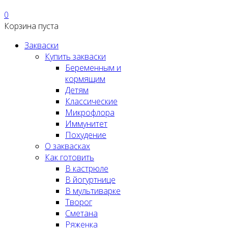
0
Корзина пуста
Закваски
Купить закваски
Беременным и
кормящим
Детям
Классические
Микрофлора
Иммунитет
Похудение
О заквасках
Как готовить
В кастрюле
В йогуртнице
В мультиварке
Творог
Сметана
Ряженка