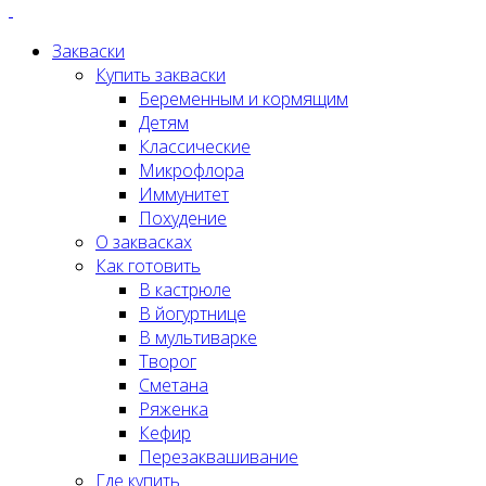
Закваски
Купить закваски
Беременным и кормящим
Детям
Классические
Микрофлора
Иммунитет
Похудение
О заквасках
Как готовить
В кастрюле
В йогуртнице
В мультиварке
Творог
Сметана
Ряженка
Кефир
Перезаквашивание
Где купить