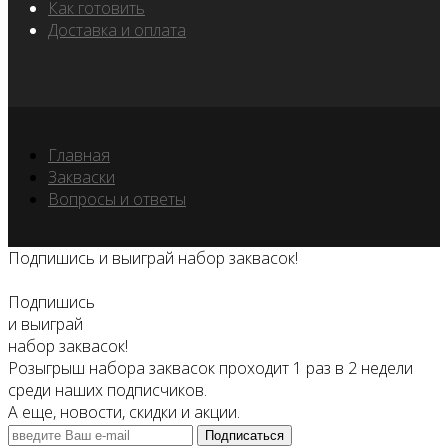
Как готовить
Доставка и оплата
Главная
Закваски
Вопросы и ответы
Подпишись и выиграй набор заквасок!
Подпишись
и выиграй
набор заквасок!
Розыгрыш набора заквасок проходит 1 раз в 2 недели
среди наших подписчиков.
А еще, новости, скидки и акции.